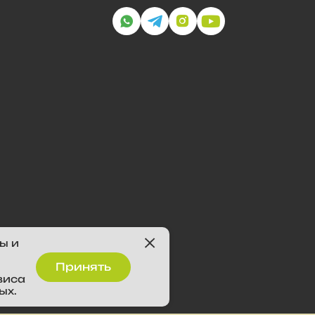
ы и
Принять
виса
ых.