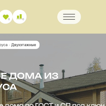
0
0
бруса
-
Двухэтажные
Е ДОМА ИЗ
УСА
 дома по ГОСТ и СП под ключ