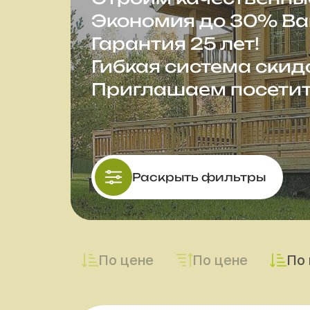
Экономия до 30% Ва
Гарантия 25 лет!
Гибкая система скид
Приглашаем посетит
Раскрыть фильтры
По цене
По цене
По