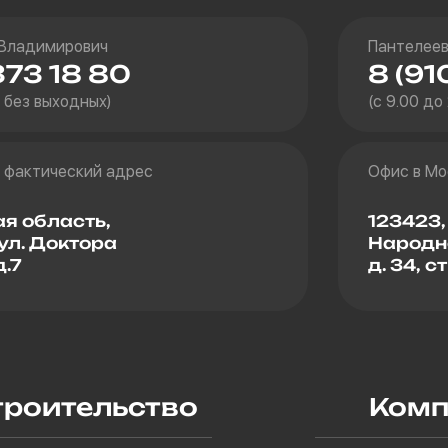
 Владимирович
Пантелеев
373 18 80
8 (91
0 без выходных)
(с 9.00 до
 фактический адрес
Офис в Мо
я область,
123423,
 ул. Доктора
Народн
.7
д. 34, ст
троительство
Комп