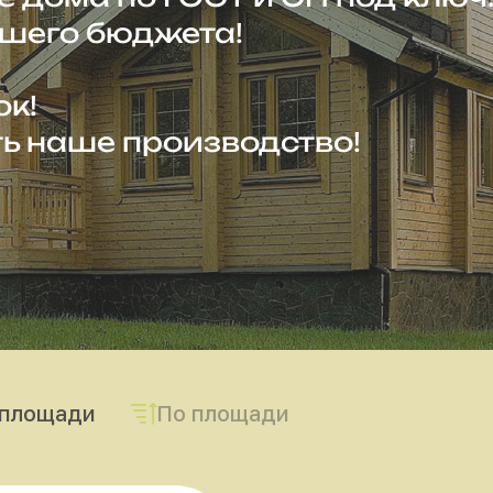
шего бюджета!
ок!
ь наше производство!
 площади
По площади