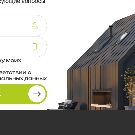
есующие вопросы
ку моих
ветствии с
нальных данных
к