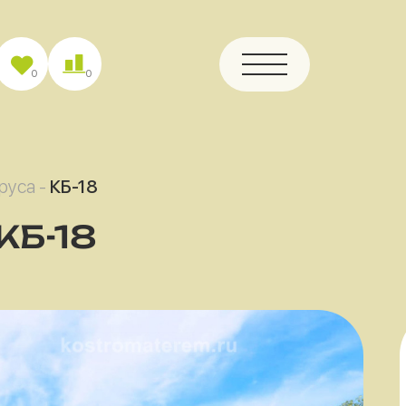
0
0
бруса
-
КБ-18
КБ-18