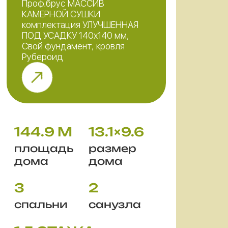
Проф.брус МАССИВ
КАМЕРНОЙ СУШКИ
комплектация УЛУЧШЕННАЯ
ПОД УСАДКУ 140x140 мм,
Свой фундамент, кровля
Рубероид
144.9 М
13.1×9.6
площадь
размер
дома
дома
3
2
спальни
санузла