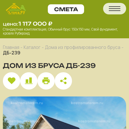
1 117 000
₽
цена:
Стандартная комплектация, Обычный брус 150x150 мм, Свой фундамент,
кровля Рубероид
Главная
-
Каталог
-
Дома из профилированного бруса
-
ДБ-239
ДОМ ИЗ БРУСА ДБ-239