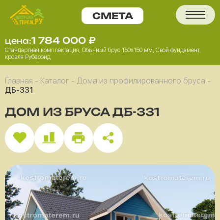
1 784 000
₽
цена:
Стандартная комплектация, Обычный брус 150x150 мм, Свой фундамент,
кровля Рубероид
Главная
-
Каталог
-
Дома из профилированного бруса
-
ДБ-331
ДОМ ИЗ БРУСА ДБ-331