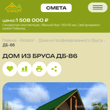
1 508 000
₽
цена:
Стандартная комплектация, Обычный брус 150x150 мм, Свой фундамент,
кровля Рубероид
Главная
-
Каталог
-
Дома из профилированного бруса
-
ДБ-86
ДОМ ИЗ БРУСА ДБ-86