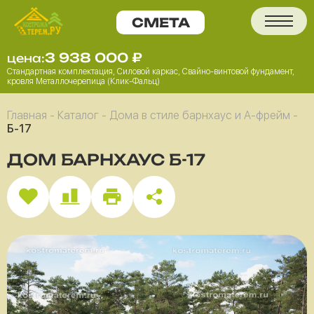
3 938 000
₽
цена:
Стандартная комплектация, Силовой каркас, Свайно-винтовой фундамент,
кровля Металлочерепица (Клик-Фальц)
Главная
-
Каталог
-
Дома в стиле барнхаус и А-фрейм
-
Б-17
ДОМ БАРНХАУС Б-17