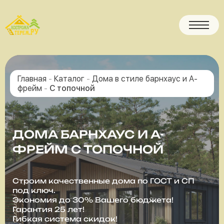
Главная
-
Каталог
-
Дома в стиле барнхаус и А-
фрейм
-
С топочной
ДОМА БАРНХАУС И А-
ФРЕЙМ С ТОПОЧНОЙ
Строим качественные дома по ГОСТ и СП
под ключ.
Экономия до 30% Вашего бюджета!
Гарантия 25 лет!
Гибкая система скидок!