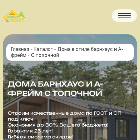
Главная
-
Каталог
-
Дома в стиле барнхаус и А-
фрейм
-
С топочной
ДОМА БАРНХАУС И А-
ФРЕЙМ С ТОПОЧНОЙ
Строим качественные дома по ГОСТ и СП
под ключ.
Экономия до 30% Вашего бюджета!
Гарантия 25 лет!
Гибкая система скидок!