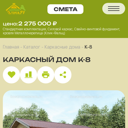
2 275 000
₽
цена:
Стандартная комплектация, Силовой каркас, Свайно-винтовой фундамент,
кровля Металлочерепица (Клик-Фальц)
Главная
-
Каталог
-
Каркасные дома
-
К-8
КАРКАСНЫЙ ДОМ К-8