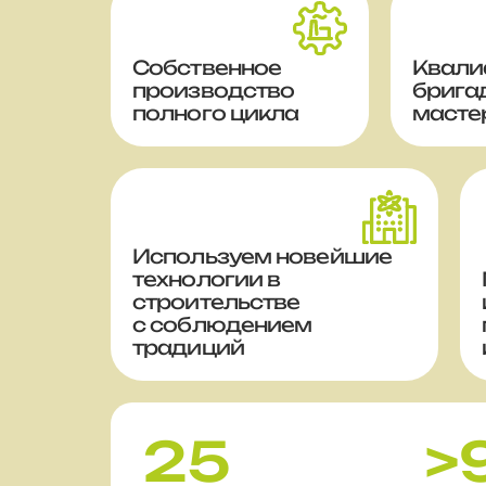
Собственное
Квали
производство
брига
полного цикла
масте
Используем новейшие
технологии в
строительстве
с соблюдением
традиций
25
>