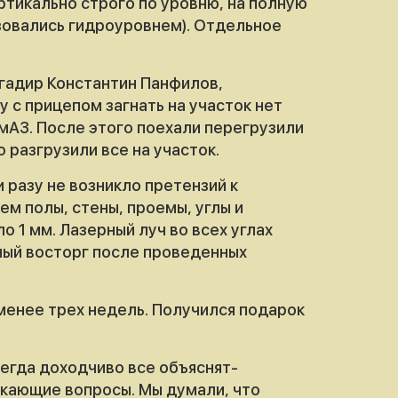
ертикально строго по уровню, на полную
ьзовались гидроуровнем). Отдельное
игадир Константин Панфилов,
у с прицепом загнать на участок нет
мАЗ. После этого поехали перегрузили
 разгрузили все на участок.
 разу не возникло претензий к
м полы, стены, проемы, углы и
 1 мм. Лазерный луч во всех углах
ьный восторг после проведенных
 менее трех недель. Получился подарок
сегда доходчиво все объяснят-
икающие вопросы. Мы думали, что