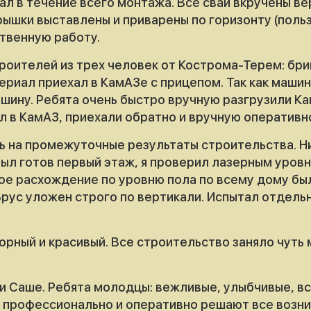
вал в течение всего монтажа. Все сваи вкручены в
рышки выставлены и приварены по горизонту (пол
ственную работу.
роителей из трех человек от Кострома-Терем: бр
риал приехал в КамАЗе с прицепом. Так как машин
шину. Ребята очень быстро вручную разгрузили Ка
 в КамАЗ, приехали обратно и вручную оперативно
 на промежуточные результаты строительства. Ни
ыл готов первый этаж, я проверил лазерным уровне
е расхождение по уровню пола по всему дому было
 Брус уложен строго по вертикали. Испытал отдел
орный и красивый. Все строительство заняло чуть
и Саше. Ребята молодцы: вежливые, улыбчивые, в
, профессионально и оперативно решают все возн