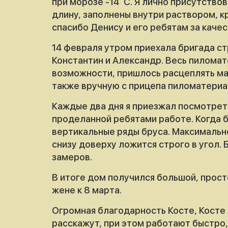
при морозе -14
С. Я лично присутство
длину, заполнены внутри раствором, к
спасибо Денису и его ребятам за каче
14 февраля утром приехала бригада ст
Константин и Александр. Весь пиломате
возможности, пришлось расцеплять ма
также вручную с прицепа пиломатериал
Каждые два дня я приезжал посмотреть
проделанной ребятами работе. Когда б
вертикальные ряды бруса. Максимально
снизу доверху ложится строго в угол.
замеров.
В итоге дом получился большой, прост
жене к 8 марта.
Огромная благодарность Косте, Косте 
расскажут, при этом работают быстро