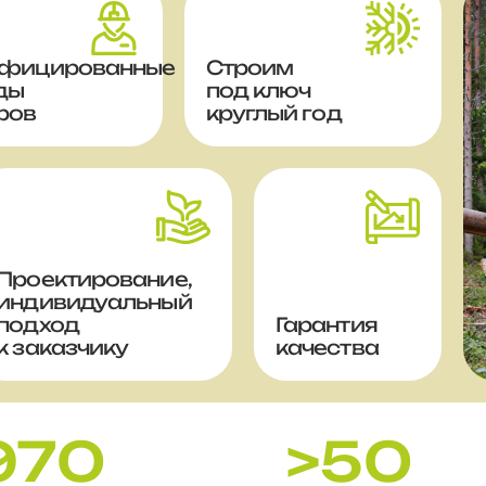
фицированные
Строим
ды
под ключ
ров
круглый год
Проектирование,
индивидуальный
подход
Гарантия
к заказчику
качества
970
>50