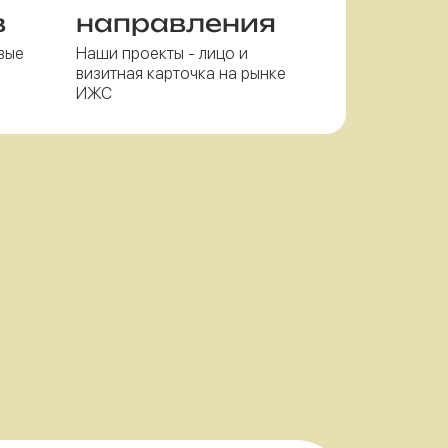
в
направления
вые
Наши проекты - лицо и
визитная карточка на рынке
ИЖС