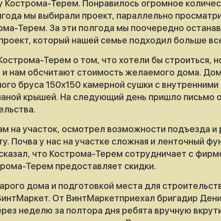
у Кострома-Терем. Понравилось огромное количе
лгода мы выбирали проект, параллельно просматри
ома-Терем. За эти полгода мы поочередно останавл
проект, который нашей семье подходил больше вс
Кострома-Терем о том, что хотели бы строиться, н
м и нам обсчитают стоимость желаемого дома. Дом
го бруса 150х150 камерной сушки с внутренними 
маной крышей. На следующий день пришло письмо 
ельства.
ам на участок, осмотрел возможности подъезда и 
у. Почва у нас на участке сложная и ленточный ф
 сказал, что Кострома-Терем сотрудничает с фирм
рома-Терем предоставляет скидки.
арого дома и подготовкой места для строительств
ВинтМаркет. От ВинтМаркетприехал бригадир Дени
ерез неделю за полтора дня ребята вручную вкрут